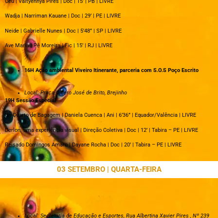
Céu | Valtyennya Pires | Doc | 15’ | PB | LIVRE
Wadja | Narriman Kauane | Doc | 29’ | PE | LIVRE
Neide | Gabrielle Nunes | Doc | 5’48” | SP | LIVRE
Ave Maria | Pê Moreira | Fic | 15’ | RJ | LIVRE
16H Ação ambiental Viveiro Itinerante, parceria com S.O.S Poço Escrito
Local: Praça Cícero José de Brito, Brejinho
19H Sessão Especial
Un Cuarto de Bagagem | Daniela Cuenca | Ani | 6’36” | Equador/Valência | LIVRE
Derlon: uma experiência visual | Direção Coletiva | Doc | 12’ | Tabira – PE | LIVRE
Reisado Domingos Amaro | Dayane Rocha | Doc | 20’ | Tabira – PE | LIVRE
03 SETEMBRO | QUARTA-FEIRA
Local: Secretaria de Educação e Esportes, Rua Albertina Xavier Pires , Nº 239