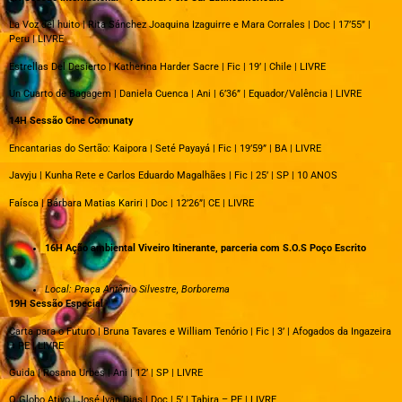
La Voz del huito | Rita Sánchez Joaquina Izaguirre e Mara Corrales | Doc | 17’55” |
Peru | LIVRE
Estrellas Del Desierto | Katherina Harder Sacre | Fic | 19’ | Chile | LIVRE
Un Cuarto de Bagagem | Daniela Cuenca | Ani | 6’36” | Equador/Valência | LIVRE
14H Sessão Cine Comunaty
Encantarias do Sertão: Kaipora | Seté Payayá | Fic | 19’59” | BA | LIVRE
Javyju | Kunha Rete e Carlos Eduardo Magalhães | Fic | 25’ | SP | 10 ANOS
Faísca | Bárbara Matias Kariri | Doc | 12’26”| CE | LIVRE
16H Ação ambiental Viveiro Itinerante, parceria com S.O.S Poço Escrito
Local: Praça Antônio Silvestre, Borborema
19H Sessão Especial
Carta para o Futuro | Bruna Tavares e William Tenório | Fic | 3’ | Afogados da Ingazeira
– PE | LIVRE
Guida | Rosana Urbes | Ani | 12’ | SP | LIVRE
O Globo Ativo | José Ivan Dias | Doc | 5’ | Tabira – PE | LIVRE