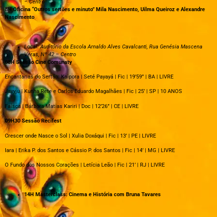
– Centro
8H Oficina “Outros sertões e minuto” Mila Nascimento, Uilma Queiroz e Alexandre
Nascimento
Local: Auditório da Escola Arnaldo Alves Cavalcanti, Rua Genésia Mascena
Veras, Nº 42 – Centro
08H Sessão Cine Comunaty
Encantarias do Sertão: Kaipora | Seté Payayá | Fic | 19’59” | BA | LIVRE
Javyju | Kunha Rete e Carlos Eduardo Magalhães | Fic | 25’ | SP | 10 ANOS
Faísca | Bárbara Matias Kariri | Doc | 12’26” | CE | LIVRE
09H30 Sessão Recifest
Crescer onde Nasce o Sol | Xulia Doxáqui | Fic | 13’ | PE | LIVRE
Iara | Erika P. dos Santos e Cássio P. dos Santos | Fic | 14’ | MG | LIVRE
O Fundo dos Nossos Corações | Letícia Leão | Fic | 21’ | RJ | LIVRE
14H Masterclass: Cinema e História com Bruna Tavares