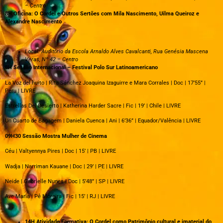
– Centro
8H Oficina: O Cordel e Outros Sertões com Mila Nascimento, Uilma Queiroz e
Alexandre Nascimento
Local: Auditório da Escola Arnaldo Alves Cavalcanti, Rua Genésia Mascena
Veras, Nº 42 – Centro
8H Sessão Internacional – Festival Polo Sur Latinoamericano
La Voz del huito | Rita Sánchez Joaquina Izaguirre e Mara Corrales | Doc | 17’55” |
Peru | LIVRE
Estrellas Del Desierto | Katherina Harder Sacre | Fic | 19’ | Chile | LIVRE
Un Cuarto de Bagagem | Daniela Cuenca | Ani | 6’36” | Equador/Valência | LIVRE
09H30 Sessão Mostra Mulher de Cinema
Céu | Valtyennya Pires | Doc | 15’ | PB | LIVRE
Wadja | Narriman Kauane | Doc | 29’ | PE | LIVRE
Neide | Gabrielle Nunes | Doc | 5’48” | SP | LIVRE
Ave Maria | Pê Moreira | Fic | 15’ | RJ | LIVRE
14H Atividade Formativa: O Cordel como Patrimônio cultural e imaterial do