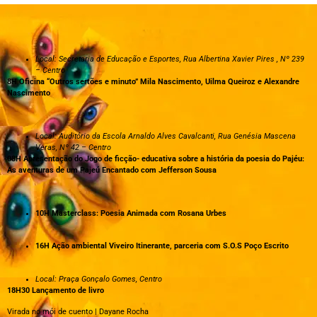
Local: Secretaria de Educação e Esportes, Rua Albertina Xavier Pires , Nº 239
– Centro
8H Oficina “Outros sertões e minuto” Mila Nascimento, Uilma Queiroz e Alexandre
Nascimento
Local: Auditório da Escola Arnaldo Alves Cavalcanti, Rua Genésia Mascena
Veras, Nº 42 – Centro
08H Apresentação do Jogo de ficção- educativa sobre a história da poesia do Pajéu:
As aventuras de um Pajeú Encantado com Jefferson Sousa
10H Masterclass: Poesia Animada com Rosana Urbes
16H Ação ambiental Viveiro Itinerante, parceria com S.O.S Poço Escrito
Local: Praça Gonçalo Gomes, Centro
18H30 Lançamento de livro
Virada no mói de cuento | Dayane Rocha