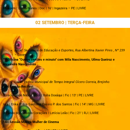
Moagem | Odília Nunes | Doc | 16’ | Ingazeira – PE | LIVRE
02 SETEMBRO | TERÇA-FEIRA
Local: Secretaria de Educação e Esportes, Rua Albertina Xavier Pires , Nº 239
– Centro
8H Oficina “Outros sertões e minuto” com Mila Nascimento, Uilma Queiroz e
Alexandre Nascimento
Local: Escola Municipal de Tempo Integral Cícero Correia, Brejinho
08H Sessão Recifest
Crescer onde Nasce o Sol | Xulia Doxáqui | Fic | 13’ | PE | LIVRE
Iara | Erika P. dos Santos e Cássio P. dos Santos | Fic | 14’ | MG | LIVRE
O Fundo dos Nossos Corações | Letícia Leão | Fic | 21’ | RJ | LIVRE
14H Sessão Mostra Mulher de Cinema