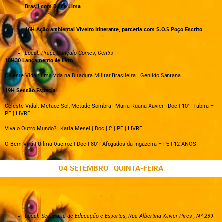
Brasil com Dulce Lima
16H Ação ambiental Viveiro Itinerante, parceria com S.O.S Poço Escrito
Local: Praça Gonçalo Gomes, Centro
18H30 Lançamento de livro
Celeste Vidal: uma vida na Ditadura Militar Brasileira | Genildo Santana
19H Sessão Especial
Celeste Vidal: Metade Sol, Metade Sombra | Maria Ruana Xavier | Doc | 10’ | Tabira –
PE | LIVRE
Viva o Outro Mundo? | Katia Mesel | Doc | 5’ | PE | LIVRE
O Bem Virá | Uilma Queiroz | Doc | 80’ | Afogados da Ingazeira – PE | 12 ANOS
04 SETEMBRO | QUINTA-FEIRA
Local: Secretaria de Educação e Esportes, Rua Albertina Xavier Pires , Nº 239