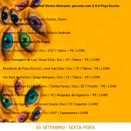
16H Ação ambiental Viveiro Itinerante, parceria com S.O.S Poço Escrito
Local: Praça Gonçalo Gomes, Centro
18H30 Lançamento de livro
Imagens de uma busca de si | Márcio Andrade
19H Sessão Especial LPG Pajeú
Cinza | Direçāo coletiva | Doc | 3’22’’ | Tabira – PE | LIVRE
Uma Passagem de Lua | Kauā Silva | Doc | 10’ | Tabira – PE | LIVRE
Mistérios do Poço Escrito | José Ivan Dias | Doc | 15’ | Tabira – PE | LIVRE
Um Balé de Raízes | Diogo Marques | Doc | 12’ | Tabira – PE | LIVRE
É Cantando Que Eu Me Liberto | Talitha Farias | Doc | 32’ | Triunfo – PE | LIVRE
A Ponte | Richard Soares | Doc | 10’ | Afogados da Ingazeira – PE | LIVRE
A Torre de Itapetim | Jefferson Souza | Doc | 15’ | Itapetim | LIVRE
Corpo Seco | Flávio Rocha | Fic | 6’47’’ | Tuparetama | LIVRE
05 SETEMBRO | SEXTA-FEIRA