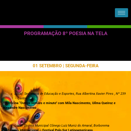
PROGRAMAÇÃO 8º POESIA NA TELA
01 SETEMBRO | SEGUNDA-FEIRA
Local: Secretaria de Educação e Esportes, Rua Albertina Xavier Pires , Nº 239
– Centro
8H Oficina “Outros sertões e minuto” com Mila Nascimento, Uilma Queiroz e
Alexandre Nascimento
Local: Escola Municipal Cônego Luiz Muniz do Amaral, Borborema
8H Sessão Internacional – Festival Polo Sur Latinoamericano